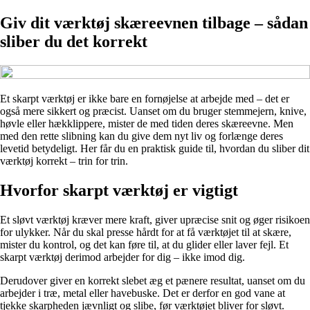
Giv dit værktøj skæreevnen tilbage – sådan
sliber du det korrekt
Et skarpt værktøj er ikke bare en fornøjelse at arbejde med – det er
også mere sikkert og præcist. Uanset om du bruger stemmejern, knive,
høvle eller hækklippere, mister de med tiden deres skæreevne. Men
med den rette slibning kan du give dem nyt liv og forlænge deres
levetid betydeligt. Her får du en praktisk guide til, hvordan du sliber dit
værktøj korrekt – trin for trin.
Hvorfor skarpt værktøj er vigtigt
Et sløvt værktøj kræver mere kraft, giver upræcise snit og øger risikoen
for ulykker. Når du skal presse hårdt for at få værktøjet til at skære,
mister du kontrol, og det kan føre til, at du glider eller laver fejl. Et
skarpt værktøj derimod arbejder for dig – ikke imod dig.
Derudover giver en korrekt slebet æg et pænere resultat, uanset om du
arbejder i træ, metal eller havebuske. Det er derfor en god vane at
tjekke skarpheden jævnligt og slibe, før værktøjet bliver for sløvt.