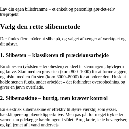
Lav din egen billedramme – et enkelt og personligt gør-det-selv
træprojekt
Vælg den rette slibemetode
Der findes flere måder at slibe på, og valget afhænger af værktøjet og
dit udstyr.
1. Slibesten – klassikeren til præcisionsarbejde
En slibesten (vådsten eller olie­sten) er ideel til stemmejern, høvlejern
og knive. Start med en grov sten (korn 800–1000) for at forme æggen,
og afslut med en fin sten (korn 3000–8000) for at polere den. Husk at
holde stenen fugtig under arbejdet – det forhindrer overophedning og
giver en jævn overflade.
2. Slibemaskine – hurtig, men kræver kontrol
En elektrisk slibemaskine er effektiv til større værktøj som økser,
hækklippere og plæneklipperknive. Men pas på: for meget tryk eller
varme kan ødelægge hærdningen i stålet. Brug korte, lette bevægelser,
og køl jernet af i vand undervejs.