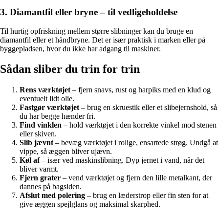
3. Diamantfil eller bryne – til vedligeholdelse
Til hurtig opfriskning mellem større slibninger kan du bruge en
diamantfil eller et håndbryne. Det er især praktisk i marken eller på
byggepladsen, hvor du ikke har adgang til maskiner.
Sådan sliber du trin for trin
Rens værktøjet
– fjern snavs, rust og harpiks med en klud og
eventuelt lidt olie.
Fastgør værktøjet
– brug en skruestik eller et slibejernshold, så
du har begge hænder fri.
Find vinklen
– hold værktøjet i den korrekte vinkel mod stenen
eller skiven.
Slib jævnt
– bevæg værktøjet i rolige, ensartede strøg. Undgå at
vippe, så æggen bliver ujævn.
Køl af
– især ved maskinslibning. Dyp jernet i vand, når det
bliver varmt.
Fjern grater
– vend værktøjet og fjern den lille metalkant, der
dannes på bagsiden.
Afslut med polering
– brug en læderstrop eller fin sten for at
give æggen spejlglans og maksimal skarphed.