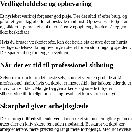
Vedligeholdelse og opbevaring
Et nyslebet værktøj fortjener god pleje. Tør det altid af efter brug, og
påfør et tyndt lag olie for at beskytte mod rust. Opbevar værktøjet tørt
og sikkert – gerne i et etui eller på en vægophængt holder, så æggen
ikke beskadiges.
Hvis du bruger værktøjet ofte, kan det betale sig at give det en hurtig
vedligeholdelsesslibning hver uge i stedet for en stor omgang sjældent.
Det sparer tid og forlænger levetiden.
Når det er tid til professionel slibning
Selvom du kan klare det meste selv, kan det være en god idé at få
professionel hjælp, hvis værktøjet er meget slidt, har hakker, eller du er
i tvivl om vinklen. Mange byggemarkeder og smede tilbyder
slibeservice til rimelige priser – og resultatet kan være som nyt.
Skarphed giver arbejdsglæde
Der er noget tilfredsstillende ved at mærke et stemmejern glide gennem
træet eller en kniv skære rent uden modstand. Et skarpt værktøj gør
arbejdet lettere, mere præcist og langt mere fornøjeligt. Med lidt øvelse