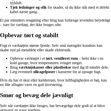
trykluft.
Tjek ledninger og stik
for skader, så du ikke står med et defekt
kabel næste gang.
Et par minutters rengøring efter brug kan forlænge levetiden betydeligt
– især for værktøj, der ikke bruges ofte.
Opbevar tørt og stabilt
Fugt er værktøjets største fjende. Selv små mængder kondens kan
skabe rust på metaldele eller skade elektronik.
Opbevar værktøjet i et
tørt, ventileret rum
– helst ikke i en
kold garage, hvor temperaturen svinger meget.
Brug
værktøjskasser eller plastbokse
med låg til mindre dele.
Læg eventuelt
silicagelposer
i kasserne for at opsuge fugt.
Hvis du har et skur eller kælderrum, hvor luftfugtigheden er høj, kan
en lille affugter være en god investering.
Smør og bevæg dele jævnligt
Selv når værktøjet ikke bruges, har bevægelige dele godt af at blive
aktiveret en gang imellem.