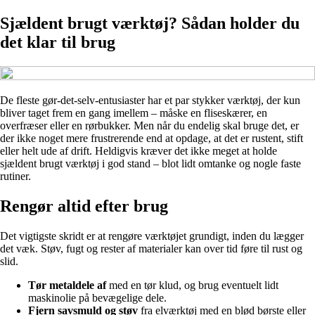
Sjældent brugt værktøj? Sådan holder du
det klar til brug
De fleste gør-det-selv-entusiaster har et par stykker værktøj, der kun
bliver taget frem en gang imellem – måske en fliseskærer, en
overfræser eller en rørbukker. Men når du endelig skal bruge det, er
der ikke noget mere frustrerende end at opdage, at det er rustent, stift
eller helt ude af drift. Heldigvis kræver det ikke meget at holde
sjældent brugt værktøj i god stand – blot lidt omtanke og nogle faste
rutiner.
Rengør altid efter brug
Det vigtigste skridt er at rengøre værktøjet grundigt, inden du lægger
det væk. Støv, fugt og rester af materialer kan over tid føre til rust og
slid.
Tør metaldele af
med en tør klud, og brug eventuelt lidt
maskinolie på bevægelige dele.
Fjern savsmuld og støv
fra elværktøj med en blød børste eller