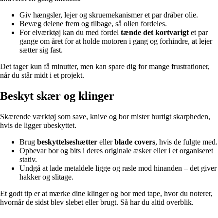
Giv hængsler, lejer og skruemekanismer et par dråber olie.
Bevæg delene frem og tilbage, så olien fordeles.
For elværktøj kan du med fordel
tænde det kortvarigt
et par
gange om året for at holde motoren i gang og forhindre, at lejer
sætter sig fast.
Det tager kun få minutter, men kan spare dig for mange frustrationer,
når du står midt i et projekt.
Beskyt skær og klinger
Skærende værktøj som save, knive og bor mister hurtigt skarpheden,
hvis de ligger ubeskyttet.
Brug
beskyttelseshætter
eller
blade covers
, hvis de fulgte med.
Opbevar bor og bits i deres originale æsker eller i et organiseret
stativ.
Undgå at lade metaldele ligge og rasle mod hinanden – det giver
hakker og slitage.
Et godt tip er at mærke dine klinger og bor med tape, hvor du noterer,
hvornår de sidst blev slebet eller brugt. Så har du altid overblik.