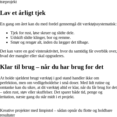
træprojekt
Lav et årligt tjek
En gang om året kan du med fordel gennemgå dit værktøjssystematisk:
Tjek for rust, løse skruer og slidte dele.
Udskift slidte klinger, bor og remme.
Smør og rengør alt, inden du lægger det tilbage.
Det kan være en god vinteraktivitet, hvor du samtidig får overblik over,
hvad der mangler eller skal opgraderes.
Klar til brug – når du har brug for det
At holde sjældent brugt værktøj i god stand handler ikke om
perfektion, men om vedligeholdelse i små doser. Med lidt rutine og
omtanke kan du sikre, at dit værktøj altid er klar, når du får brug for det
– uden rust, støv eller skuffelser. Det sparer både tid, penge og
irritation, næste gang du står midt i et projekt.
Kreative projekter med limpistol – sådan opnår du flotte og holdbare
resultater