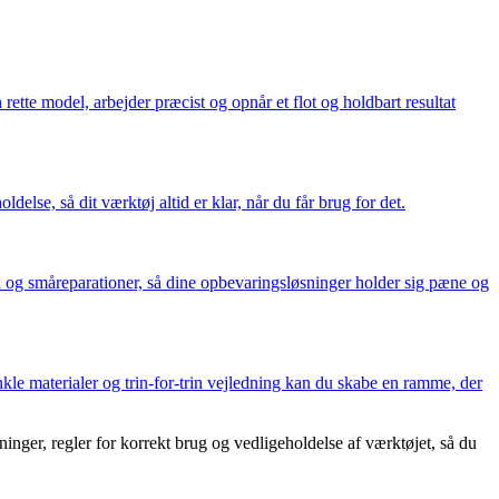
ette model, arbejder præcist og opnår et flot og holdbart resultat
delse, så dit værktøj altid er klar, når du får brug for det.
ol og småreparationer, så dine opbevaringsløsninger holder sig pæne og
kle materialer og trin-for-trin vejledning kan du skabe en ramme, der
nger, regler for korrekt brug og vedligeholdelse af værktøjet, så du