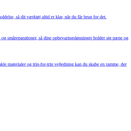
delse, så dit værktøj altid er klar, når du får brug for det.
ol og småreparationer, så dine opbevaringsløsninger holder sig pæne og
kle materialer og trin-for-trin vejledning kan du skabe en ramme, der