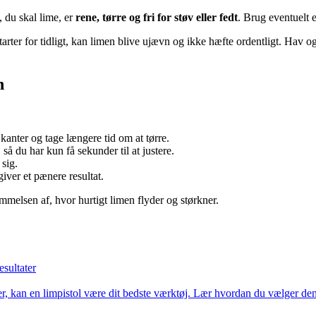
, du skal lime, er
rene, tørre og fri for støv eller fedt
. Brug eventuelt e
arter for tidligt, kan limen blive ujævn og ikke hæfte ordentligt. Hav o
n
anter og tage længere tid om at tørre.
 så du har kun få sekunder til at justere.
 sig.
giver et pænere resultat.
nemmelsen af, hvor hurtigt limen flyder og størkner.
esultater
, kan en limpistol være dit bedste værktøj. Lær hvordan du vælger den r