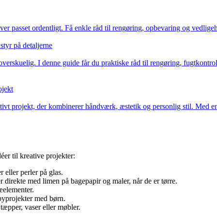
er passet ordentligt. Få enkle råd til rengøring, opbevaring og vedligehol
tyr på detaljerne
verskuelig. I denne guide får du praktiske råd til rengøring, fugtkontr
ojekt
vt projekt, der kombinerer håndværk, æstetik og personlig stil. Med en
er til kreative projekter:
 eller perler på glas.
er direkte med limen på bagepapir og maler, når de er tørre.
ræelementer.
bbyprojekter med børn.
tæpper, vaser eller møbler.