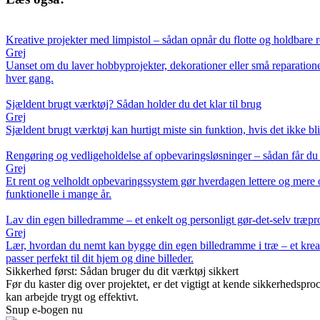
Kreative projekter med limpistol – sådan opnår du flotte og holdbare r
Grej
Uanset om du laver hobbyprojekter, dekorationer eller små reparationer
hver gang.
Sjældent brugt værktøj? Sådan holder du det klar til brug
Grej
Sjældent brugt værktøj kan hurtigt miste sin funktion, hvis det ikke bliv
Rengøring og vedligeholdelse af opbevaringsløsninger – sådan får du s
Grej
Et rent og velholdt opbevaringssystem gør hverdagen lettere og mere o
funktionelle i mange år.
Lav din egen billedramme – et enkelt og personligt gør-det-selv træpr
Grej
Lær, hvordan du nemt kan bygge din egen billedramme i træ – et kreati
passer perfekt til dit hjem og dine billeder.
Sikkerhed først: Sådan bruger du dit værktøj sikkert
Før du kaster dig over projektet, er det vigtigt at kende sikkerhedsp
kan arbejde trygt og effektivt.
Snup e-bogen nu