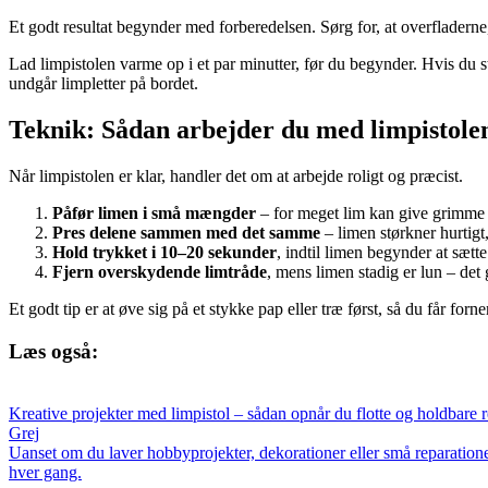
Et godt resultat begynder med forberedelsen. Sørg for, at overfladerne
Lad limpistolen varme op i et par minutter, før du begynder. Hvis du st
undgår limpletter på bordet.
Teknik: Sådan arbejder du med limpistole
Når limpistolen er klar, handler det om at arbejde roligt og præcist.
Påfør limen i små mængder
– for meget lim kan give grimme k
Pres delene sammen med det samme
– limen størkner hurtigt,
Hold trykket i 10–20 sekunder
, indtil limen begynder at sætte
Fjern overskydende limtråde
, mens limen stadig er lun – det 
Et godt tip er at øve sig på et stykke pap eller træ først, så du får for
Læs også:
Kreative projekter med limpistol – sådan opnår du flotte og holdbare r
Grej
Uanset om du laver hobbyprojekter, dekorationer eller små reparationer
hver gang.