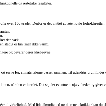
nktionelle og æstetiske resultater.
fte over 150 grader. Derfor er det vigtigt at tage nogle forholdsregler:
gangen.
n.
akker den væk.
den stadig er lun (men ikke varm).
ængere og bevarer deres klæbeevne.
pe og sørge for, at materialerne passer sammen. Til udendørs brug findes
er limen, når den er hærdet. Det skjuler eventuelle ujævnheder og giver e
 idéer til virkelighed. Med lidt tålmodighed og de rette teknikker kan du