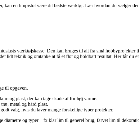
, kan en limpistol være dit bedste værktøj. Lær hvordan du vælger den r
-entusiasts værktøjskasse. Den kan bruges til alt fra små hobbyprojekter
et lidt teknik og omtanke at få et flot og holdbart resultat. Her får du e
ge til opgaven.
 skum og plast, der kan tage skade af for høj varme.
 træ, metal og hård plast.
godt valg, hvis du laver mange forskellige typer projekter.
ige diametre og typer – fx klar lim til generel brug, farvet lim til dekorati