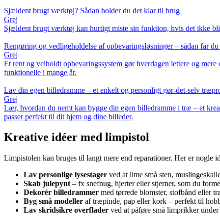
Sjældent brugt værktøj? Sådan holder du det klar til brug
Grej
Sjældent brugt værktøj kan hurtigt miste sin funktion, hvis det ikke bliv
Rengøring og vedligeholdelse af opbevaringsløsninger – sådan får du s
Grej
Et rent og velholdt opbevaringssystem gør hverdagen lettere og mere o
funktionelle i mange år.
Lav din egen billedramme – et enkelt og personligt gør-det-selv træpr
Grej
Lær, hvordan du nemt kan bygge din egen billedramme i træ – et kreati
passer perfekt til dit hjem og dine billeder.
Kreative idéer med limpistol
Limpistolen kan bruges til langt mere end reparationer. Her er nogle idé
Lav personlige lysestager
ved at lime små sten, muslingeskaller
Skab julepynt
– fx snefnug, hjerter eller stjerner, som du form
Dekorér billedrammer
med tørrede blomster, stofbånd eller t
Byg små modeller
af træpinde, pap eller kork – perfekt til ho
Lav skridsikre overflader
ved at påføre små limprikker under 