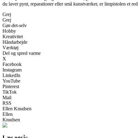
du laver pynt, reparationer eller små kunstværker, er limpistolen et reds
Grej
Grej
Gør-det-selv
Hobby
Kreativitet
Håndarbejde
Værktøj
Del og spred varme
X
Facebook
Instagram
LinkedIn
YouTube
Pinterest
TikTok
Mail
RSS
Ellen Knudsen
Ellen
Knudsen
Læs også: