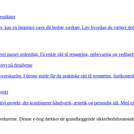
esultater
, kan en limpistol være dit bedste værktøj. Lær hvordan du vælger den r
er passet ordentligt. Få enkle råd til rengøring, opbevaring og vedligehol
tyr på detaljerne
verskuelig. I denne guide får du praktiske råd til rengøring, fugtkontr
ojekt
vt projekt, der kombinerer håndværk, æstetik og personlig stil. Med en
rocedurerne. Denne e-bog dækker de grundlæggende sikkerhedsforanstaltni