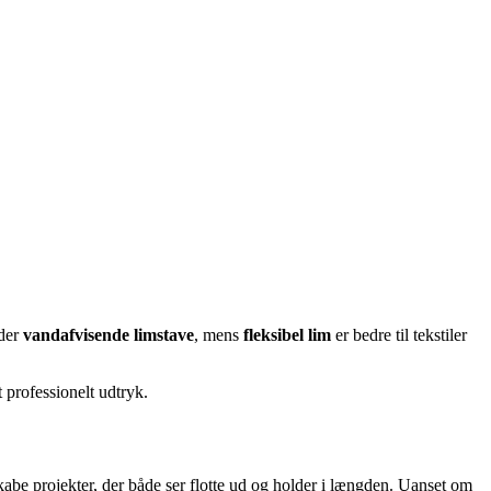
 der
vandafvisende limstave
, mens
fleksibel lim
er bedre til tekstiler
t professionelt udtryk.
 skabe projekter, der både ser flotte ud og holder i længden. Uanset om