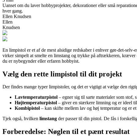
Uanset om du laver hobbyprojekter, dekorationer eller små reparationer
hver gang.
Ellen Knudsen
Ellen
Knudsen
En limpistol er et af de mest alsidige redskaber i enhver gør-det-selv
virker simpelt at smelte en limstang og trykke på aftrækkeren, kræver d
du er nybegynder eller erfaren hobbyist.
Vælg den rette limpistol til dit projekt
Der findes mange typer limpistoler, og det er vigtigt at vælge den rigti
Lavtemperaturpistol
– egner sig til sarte materialer som stof,
Højtemperaturpistol
– giver en stærkere limning og er ideel til
Kombipistol
– kan skifte mellem lav og høj temperatur og er et 
Tjek også, hvilken
limstang
der passer til din pistol. De fås i forskell
Forberedelse: Nøglen til et pænt resultat